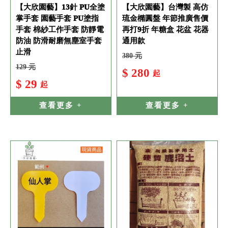
【大欣園藝】13針 PU全塗
【大欣園藝】台灣製 高仿
掌手套 園藝手套 PU塗指
琉金橢圓盤 年節推廣售價
手套 棉紗工作手套 防靜電
再打9折 年糖盒 花盆 花器
防油 防滑耐磨無塵室手套
通用款
止滑
380 元
129 元
$ 280
起
$ 29
起
查看更多 +
查看更多 +