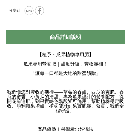
商品詳細說明
【植予・瓜果植物專用肥】
瓜果專用營養肥｜甜度升級，豐收滿棚！
「讓每一口都是大地的甜蜜饋贈」
我們懂您對豐收的期待——草莓的香甜、西瓜的爽脆、香
瓜的蜜香、小黃瓜的清甜。專為瓜果設計的營養配方，從
開花前追肥，到果實轉色階段皆可施用，幫助植株穩定吸
收、順利轉果增甜。植株健壯到果實飽滿、紮實，我們全
程守護。
產品優勢｜科學種出好滋味