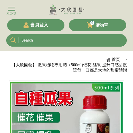
0
會員登入
購物車
首頁-
>
【大欣園藝】 瓜果植物專用肥（500ml)催花 結果 提升口感甜度
讓每一口都是大地的甜蜜饋贈