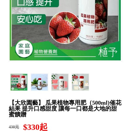
【大欣園藝】 瓜果植物專用肥（500ml)催花
結果 提升口感甜度 讓每一口都是大地的甜
蜜饋贈
$330起
430元