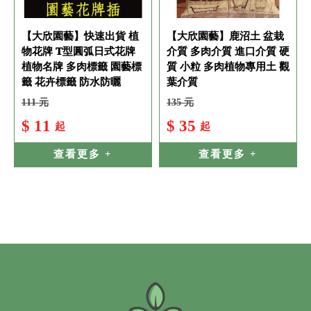
【大欣園藝】快速出貨 植
【大欣園藝】鹿沼土 盆栽
物花牌 T型圓弧日式花牌
介質 多肉介質 進口介質 硬
植物名牌 多肉標籤 園藝標
質 小粒 多肉植物專用土 觀
籤 花卉標籤 防水防曬
葉介質
111 元
135 元
$ 11
$ 35
起
起
查看更多 +
查看更多 +