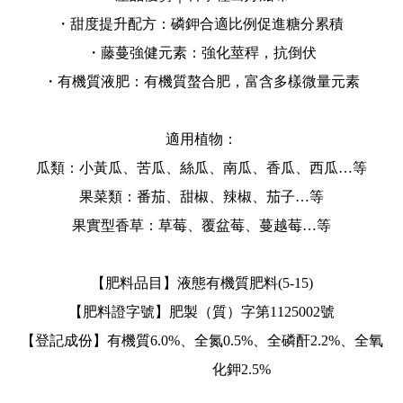
・甜度提升配方：磷鉀合適比例促進糖分累積
・藤蔓強健元素：強化莖稈，抗倒伏
・有機質液肥：有機質螯合肥，富含多樣微量元素
適用植物：
瓜類：小黃瓜、苦瓜、絲瓜、南瓜、香瓜、西瓜…等
果菜類：番茄、甜椒、辣椒、茄子…等
果實型香草：草莓、覆盆莓、蔓越莓…等
【肥料品目】液態有機質肥料(5-15)
【肥料證字號】肥製（質）字第1125002號
【登記成份】有機質6.0%、全氮0.5%、全磷酐2.2%、全氧
化鉀2.5%