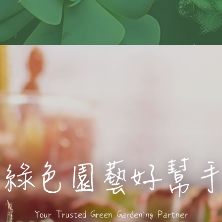
丸莊
必達
奧綠肥
豐神牌