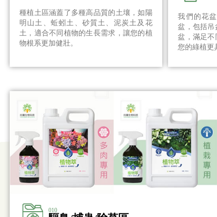
種植土區涵蓋了多種高品質的土壤，如陽
我們的花
明山土、蚯蚓土、砂質土、泥炭土及花
盆，包括吊
土，適合不同植物的生長需求，讓您的植
盆，滿足不
物根系更加健壯。
您的綠植更
010