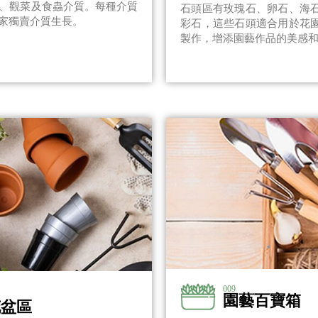
、觀菜及食蟲介質。每種介質
石頭區有玫瑰石、卵石、海
家獨賣介質生長。
彩石，這些石頭適合用於花
製作，增添園藝作品的美感
009
園藝百寶箱
花盆區