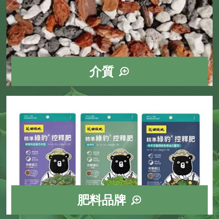
介質
黑/紅/白火山石
發泡煉石
赤玉土
蛭石
麥飯石
綠/白沸石
珍珠石
椰纖
椰纖
樹皮
竹炭
鹿沼土
稻殼
紅礫石
肥料品牌
花田綠地
翠筠
好康多