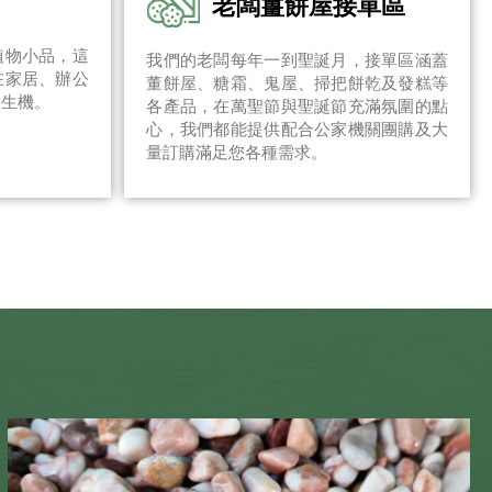
老闆薑餅屋接單區
植物小品，這
我們的老闆每年一到聖誕月，接單區涵蓋
在家居、辦公
董餅屋、糖霜、鬼屋、掃把餅乾及發糕等
和生機。
各產品，在萬聖節與聖誕節充滿氛圍的點
心，我們都能提供配合公家機關團購及大
量訂購滿足您各種需求。