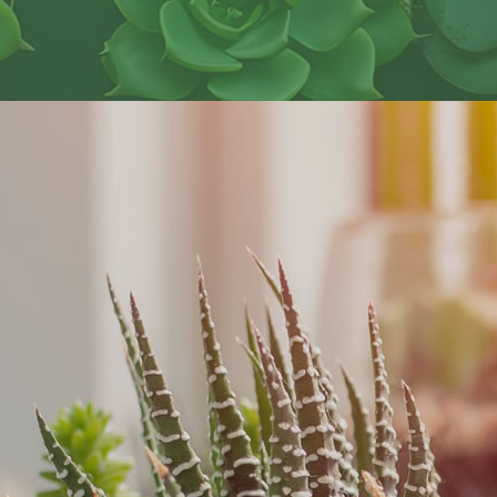
控根盆
透氣盆