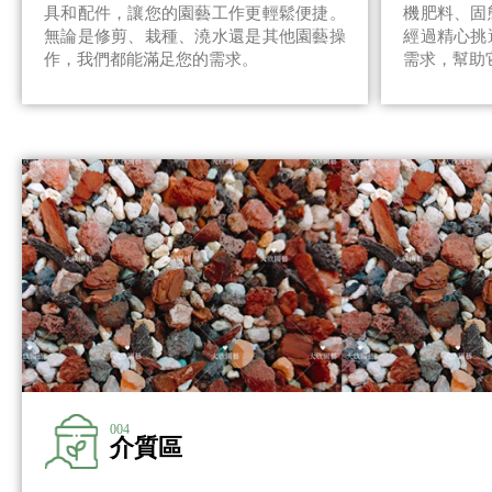
具和配件，讓您的園藝工作更輕鬆便捷。
機肥料、固
無論是修剪、栽種、澆水還是其他園藝操
經過精心挑
作，我們都能滿足您的需求。
需求，幫助
004
介質區