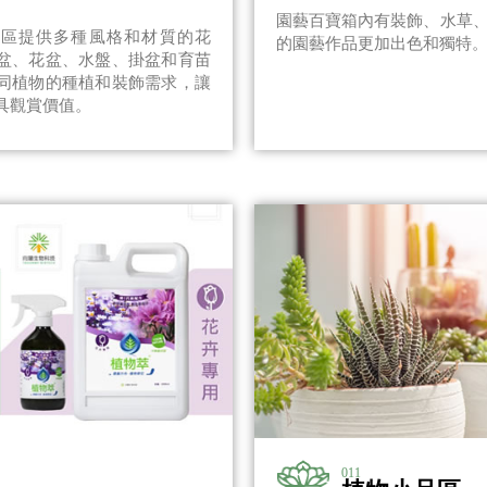
園藝百寶箱內有裝飾、水草
盆區提供多種風格和材質的花
的園藝作品更加出色和獨特
盆、花盆、水盤、掛盆和育苗
同植物的種植和裝飾需求，讓
具觀賞價值。
011