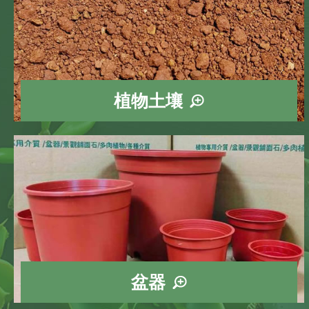
植物土壤
泥炭土
培養土
椰土
陽明山土
靚土
固根土
蚯蚓糞土
易栽土
桐生砂
盆器
多肉植物盆
萬用盆
方形盆