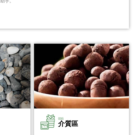
力助手。
006
介質區