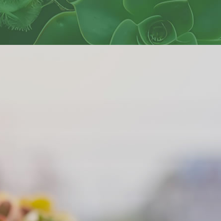
悶箱蓋
水族造景
殺蟲劑
花牌
苗盤
水盤