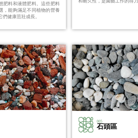
和耐久性，是園藝工作的得
態肥料和液體肥料。這些肥料
選，能夠滿足不同植物的營養
它們健康茁壯成長。
005
石頭區