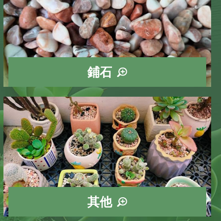
鋪石
瑪雅石
玫瑰石
大理石
白玉石
霓虹石
好運石
曼特石
松綠石
黑膽石
黃玉石
彩色陶粒
其他
營養液
育苗盤
端盤