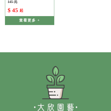
145 元
$ 45
起
查看更多 +