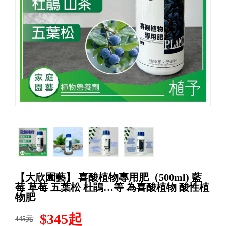
【大欣園藝】 喜酸植物專用肥（500ml) 藍
莓 草莓 五葉松 杜鵑…等 為喜酸植物 酸性植
物肥
$345起
445元