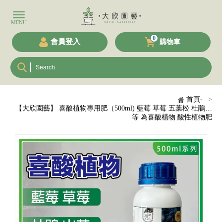
0
會員登入
購物車
首頁-
>
【大欣園藝】 喜酸植物專用肥（500ml) 藍莓 草莓 五葉松 杜鵑…
等 為喜酸植物 酸性植物肥