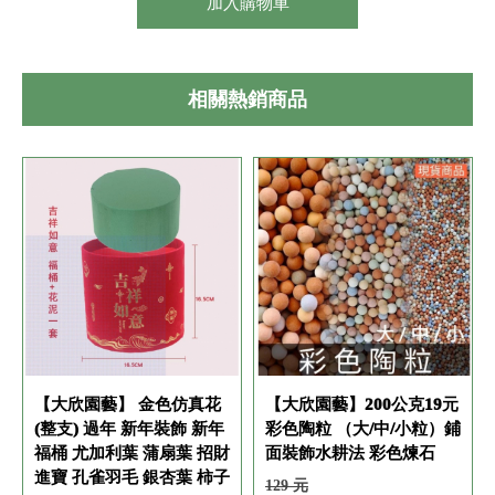
加入購物車
相關熱銷商品
【大欣園藝】 金色仿真花
【大欣園藝】200公克19元
(整支) 過年 新年裝飾 新年
彩色陶粒 （大/中/小粒）鋪
福桶 尤加利葉 蒲扇葉 招財
面裝飾水耕法 彩色煉石
進寶 孔雀羽毛 銀杏葉 柿子
129 元