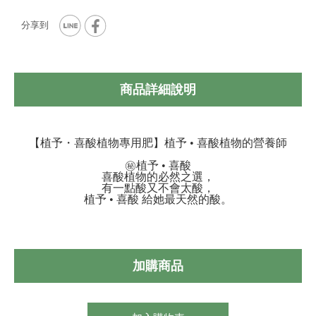
商品詳細說明
【植予・喜酸植物專用肥】植予 • 喜酸植物的營養師
㊙️植予 • 喜酸
喜酸植物的必然之選，
有一點酸又不會太酸，
植予 • 喜酸 給她最天然的酸。
加購商品