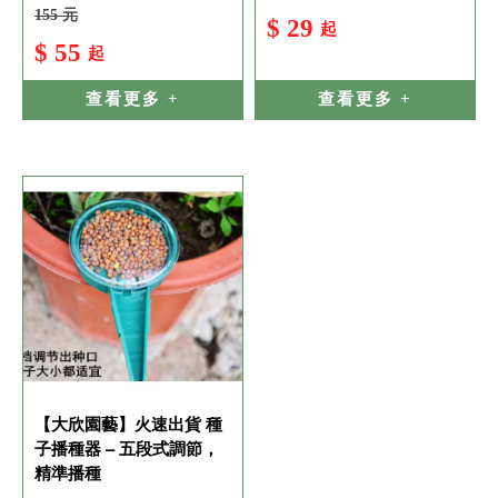
155 元
$ 29
起
$ 55
起
查看更多 +
查看更多 +
【大欣園藝】火速出貨 種
子播種器 – 五段式調節，
精準播種