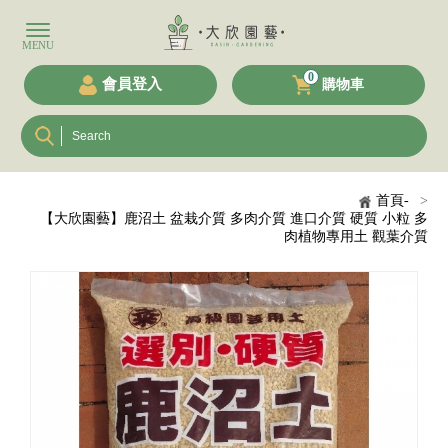
0
會員登入
購物車
首頁-
>
【大欣園藝】鹿沼土 盆栽介質 多肉介質 進口介質 硬質 小粒 多
肉植物專用土 觀葉介質