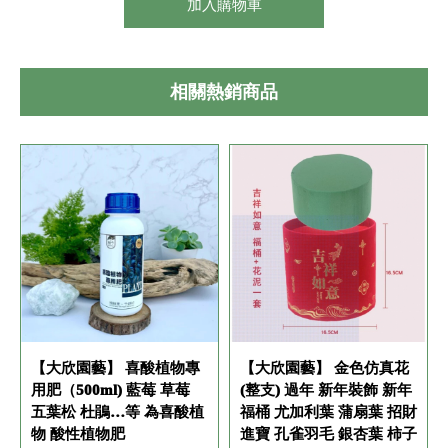
加入購物車
相關熱銷商品
【大欣園藝】 喜酸植物專
【大欣園藝】 金色仿真花
用肥（500ml) 藍莓 草莓
(整支) 過年 新年裝飾 新年
五葉松 杜鵑…等 為喜酸植
福桶 尤加利葉 蒲扇葉 招財
物 酸性植物肥
進寶 孔雀羽毛 銀杏葉 柿子