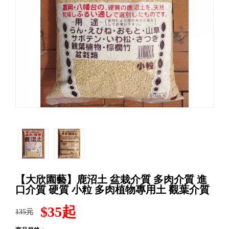
【大欣園藝】鹿沼土 盆栽介質 多肉介質 進
口介質 硬質 小粒 多肉植物專用土 觀葉介質
$35起
135元