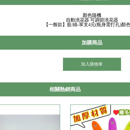
顏色隨機
自動澆花器 可調節澆花器
【一般款】藍/綠-單支4元(瓶身需打孔)顏
加購商品
加入購物車
相關熱銷商品