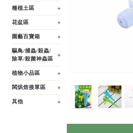
種植土區
花盆區
園藝百寶箱
驅鳥/捕蟲/殺蟲/
除草/殺菌神蟲區
植物小品區
闆烘焙接單區
其他