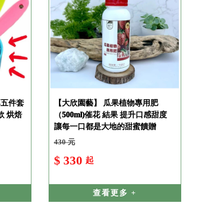
厚五件套
【大欣園藝】 瓜果植物專用肥
款 烘焙
（500ml)催花 結果 提升口感甜度
讓每一口都是大地的甜蜜饋贈
430 元
$ 330
起
查看更多 +