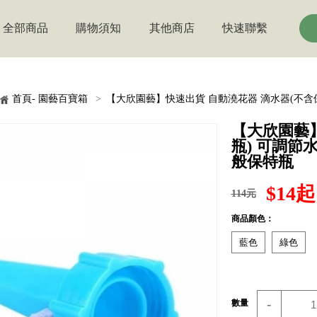
全部商品
購物須知
其他商店
快速聯繫
首頁- 園藝百寶箱
>
【大欣園藝】快速出貨 自動澆花器 滴水器(不含
【大欣園藝】
瓶) 可調節
般保特瓶
$14起
114元
商品顏色：
藍色
綠色
-
數量