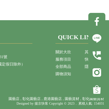
QUICK LINK
關於大欣
其他商店
31號
服務項目
快速聯繫
（國定假日除外）
全部商品
隱私權政策
購物須知
園藝店
彰化園藝店
鹿港園藝店
園藝資材
彰化園藝資材
Designed by 揚京快客 Copyright © 2023 .. 累積人氣: 154031