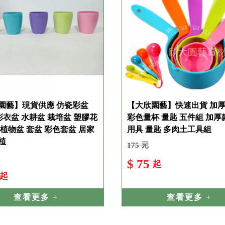
園藝】現貨供應 仿瓷彩盆
【大欣園藝】快速出貨 加
彩衣盆 水耕盆 栽培盆 塑膠花
彩色量杯 量匙 五件組 加厚
肉植物盆 套盆 彩色套盆 居家
用具 量匙 多肉土工具組
植
175 元
$ 75
起
起
查看更多 +
查看更多 +