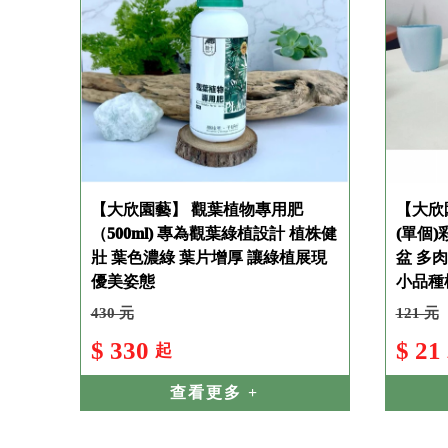
【大欣園藝】 觀葉植物專用肥
【大欣
（500ml) 專為觀葉綠植設計 植株健
(單個)
壯 葉色濃綠 葉片增厚 讓綠植展現
盆 多
優美姿態
小品種
430 元
121 元
$ 330
$ 21
起
查看更多 +