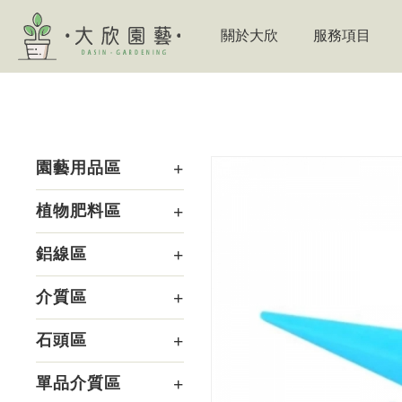
關於大欣
服務項目
園藝用品區
植物肥料區
鋁線區
介質區
石頭區
單品介質區